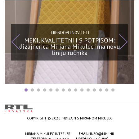
TRENDOVI I NOVITETI
MEKI, KVALITETNI I S POTPISOM:
dizajnerica Mirjana Mikulec ima novu
liniju ručnika
COPYRIGHT © 2026 INDIZAJN S MIRJANOM MIKULEC
MIRJANA MIKULEC INTERIJERI
EMAIL:
INFO@MMI.HR
TELEFON:
01 2301 330
UREDNIK:
IVA ĆURIĆ