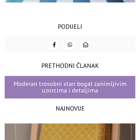
PODIJELI
PRETHODNI ČLANAK
Moderan trosobni stan bogat zanimljivim
uzorcima i detaljima
NAJNOVIJE