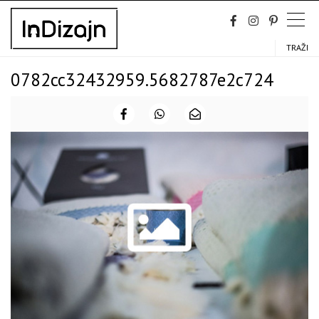
Skip
to
content
TRAŽI
0782cc32432959.5682787e2c724