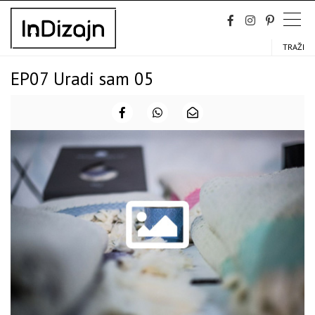
Skip
to
content
TRAŽI
EP07 Uradi sam 05