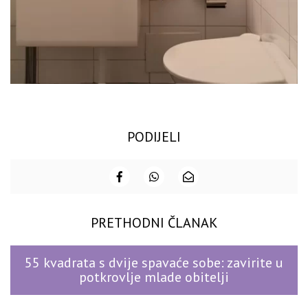
PODIJELI
PRETHODNI ČLANAK
55 kvadrata s dvije spavaće sobe: zavirite u
potkrovlje mlade obitelji