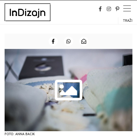
Skip
to
content
TRAŽI
FOTO: ANNA BACIK