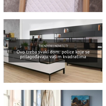
TRENDOVI I NOVITETI
Ovo treba svaki dom: police koje se
prilagođavaju vašim kvadratima