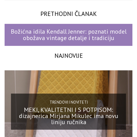
PRETHODNI ČLANAK
Božićna idila Kendall Jenner: poznati model
obožava vintage detalje i tradiciju
NAJNOVIJE
TRENDOVI I NOVITETI
MEKI, KVALITETNI I S POTPISOM:
dizajnerica Mirjana Mikulec ima novu
liniju ručnika