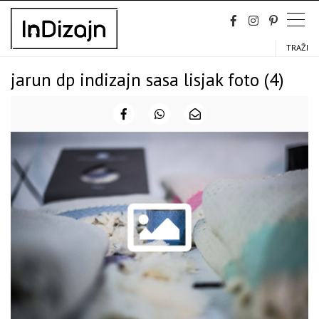
Skip
to
content
TRAŽI
jarun dp indizajn sasa lisjak foto (4)