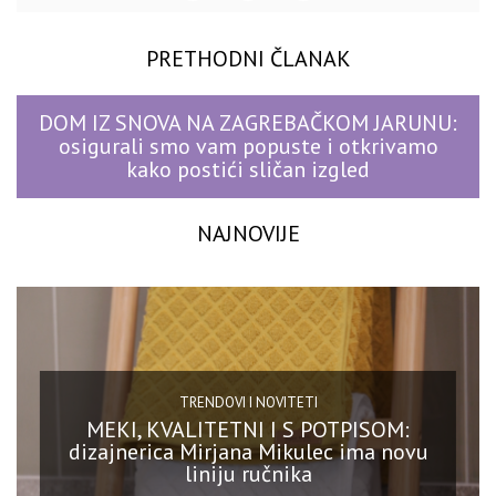
PRETHODNI ČLANAK
DOM IZ SNOVA NA ZAGREBAČKOM JARUNU:
osigurali smo vam popuste i otkrivamo
kako postići sličan izgled
NAJNOVIJE
TRENDOVI I NOVITETI
MEKI, KVALITETNI I S POTPISOM:
dizajnerica Mirjana Mikulec ima novu
liniju ručnika