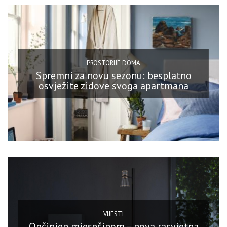
PROSTORIJE DOMA
Spremni za novu sezonu: besplatno
osvježite zidove svoga apartmana
VIJESTI
Opčinjen mjesečinom – nova rasvjetna