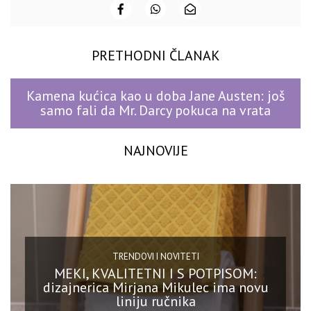
PRETHODNI ČLANAK
Kamena kućica kao u doba Jane Austen: još
samo fali da Mr. Darcy pokuca na vrata
NAJNOVIJE
TRENDOVI I NOVITETI
MEKI, KVALITETNI I S POTPISOM:
dizajnerica Mirjana Mikulec ima novu
liniju ručnika