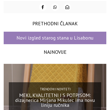
PRETHODNI ČLANAK
Novi izgled starog stana u Lisabonu
NAJNOVIJE
TRENDOVI I NOVITETI
MEKI, KVALITETNI I S POTPISOM:
dizajnerica Mirjana Mikulec ima novu
liniju ručnika