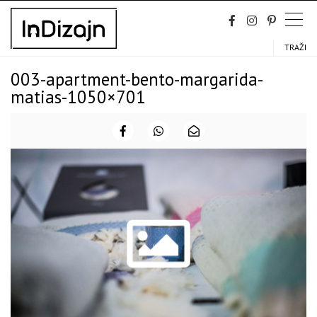
Skip
to
content
TRAŽI
003-apartment-bento-margarida-
matias-1050×701