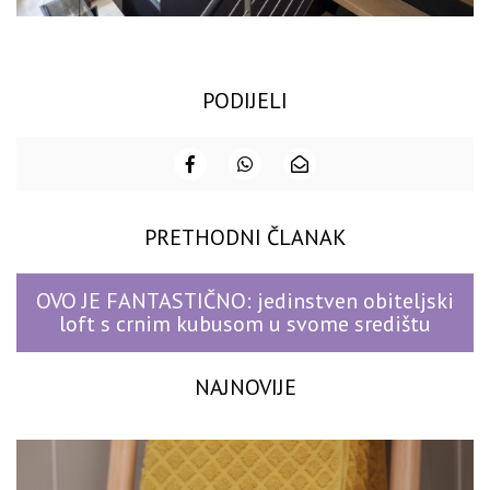
PODIJELI
PRETHODNI ČLANAK
OVO JE FANTASTIČNO: jedinstven obiteljski
loft s crnim kubusom u svome središtu
NAJNOVIJE