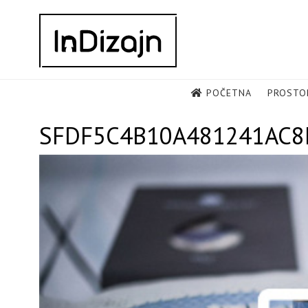
Skip
to
content
POČETNA
PROSTO
SFDF5C4B10A481241AC8