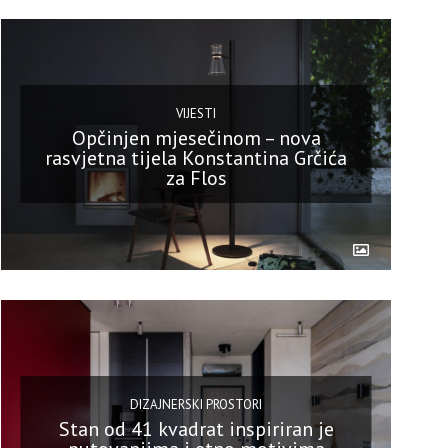
VIJESTI
Opčinjen mjesečinom – nova
rasvjetna tijela Konstantina Grčića
za Flos
DIZAJNERSKI PROSTORI
Stan od 41 kvadrat inspiriran je