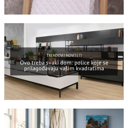
TRENDOVI I NOVITETI
Ovo treba svaki dom: police koje se
prilagođavaju vašim kvadratima