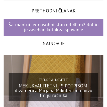
PRETHODNI ČLANAK
Šarmantni jednosobni stan od 40 m2 dobio
je zaseban kutak za spavanje
NAJNOVIJE
TRENDOVI I NOVITETI
MEKI, KVALITETNI I S POTPISOM:
dizajnerica Mirjana Mikulec ima novu
liniju ručnika