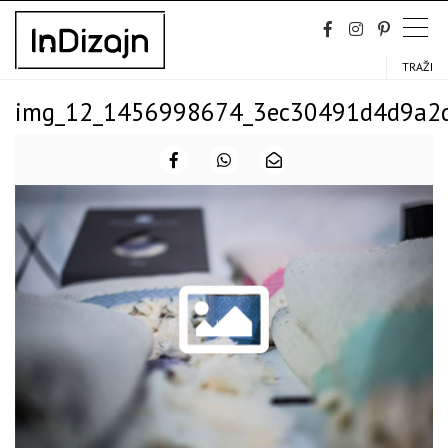
Skip
to
content
TRAŽI
img_12_1456998674_3ec30491d4d9a2