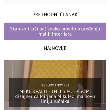
PRETHODNI ČLANAK
Stan koji krši baš svako pravilo o uređenju
malih interijera
NAJNOVIJE
TRENDOVI I NOVITETI
MEKI, KVALITETNI I S POTPISOM:
dizajnerica Mirjana Mikulec ima novu
liniju ručnika