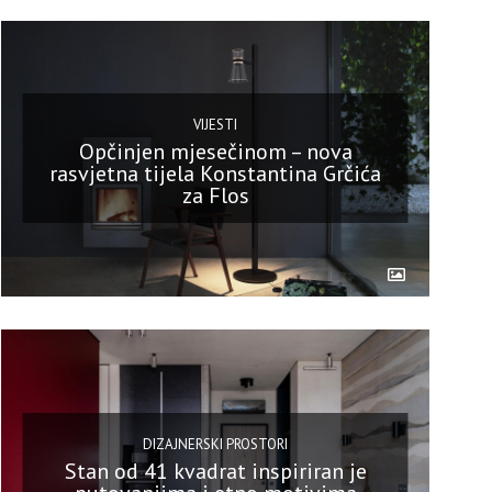
VIJESTI
Opčinjen mjesečinom – nova
rasvjetna tijela Konstantina Grčića
za Flos
DIZAJNERSKI PROSTORI
Stan od 41 kvadrat inspiriran je