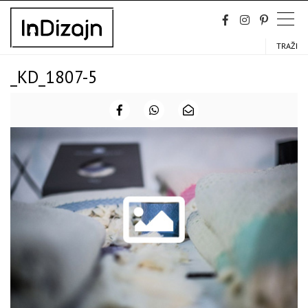
Skip
to
content
TRAŽI
_KD_1807-5