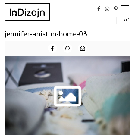
Skip
to
content
TRAŽI
jennifer-aniston-home-03