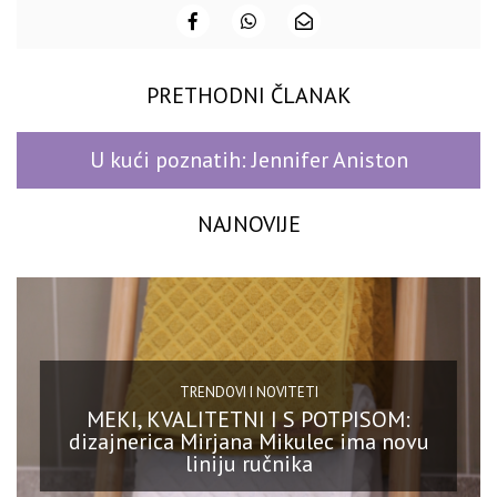
PRETHODNI ČLANAK
U kući poznatih: Jennifer Aniston
NAJNOVIJE
TRENDOVI I NOVITETI
MEKI, KVALITETNI I S POTPISOM:
dizajnerica Mirjana Mikulec ima novu
liniju ručnika