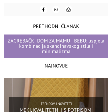
PRETHODNI ČLANAK
ZAGREBAČKI DOM ZA MAMU I BEBU: uspjela
kombinacija skandinavskog stila i
minimalizma
NAJNOVIJE
TRENDOVI I NOVITETI
MEKI, KVALITETNI I S POTPISOM: