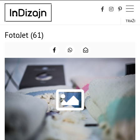
Skip
to
content
TRAŽI
FotoJet (61)