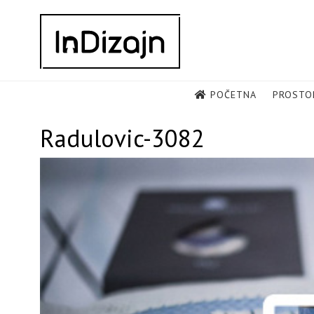
Skip
to
content
POČETNA
PROSTO
Radulovic-3082