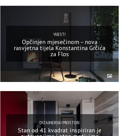
VIJESTI
Opčinjen mjesečinom – nova
rasvjetna tijela Konstantina Grčića
za Flos
DIZAJNERSKI PROSTORI
Stan od 41 kvadrat inspiriran je