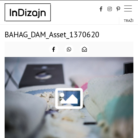
Skip
to
content
TRAŽI
BAHAG_DAM_Asset_1370620