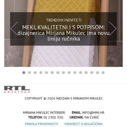
TRENDOVI I NOVITETI
MEKI, KVALITETNI I S POTPISOM:
dizajnerica Mirjana Mikulec ima novu
liniju ručnika
COPYRIGHT © 2026 INDIZAJN S MIRJANOM MIKULEC
MIRJANA MIKULEC INTERIJERI
EMAIL:
INFO@MMI.HR
TELEFON:
01 2301 330
UREDNIK:
IVA ĆURIĆ
PRAVILA PRIVATNOSTI
OBAVIJEST O KOLAČIĆIMA