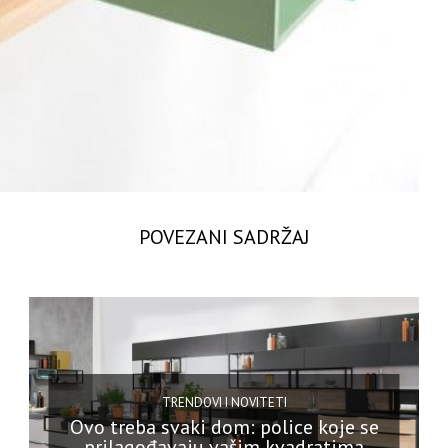
POVEZANI SADRŽAJ
TRENDOVI I NOVITETI
Ovo treba svaki dom: police koje se
prilagođavaju vašim kvadratima