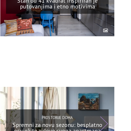
Stan od 41 kvadrat inspiriran je
putovanjima i etno motivima
PROSTORIJE DOMA
Spremni za novu sezonu: besplatno
osvježite zidove svoga apartmana