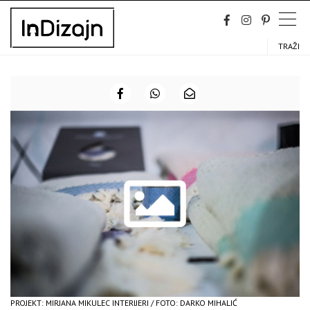
Skip
to
content
TRAŽI
PROJEKT: MIRJANA MIKULEC INTERIJERI / FOTO: DARKO MIHALIĆ