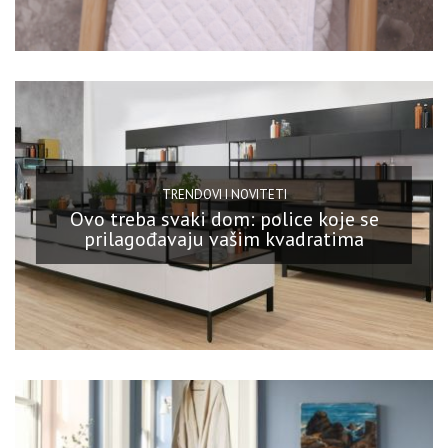
TRENDOVI I NOVITETI
Ovo treba svaki dom: police koje se
prilagođavaju vašim kvadratima