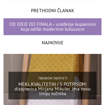
PRETHODNI ČLANAK
OD IDEJE DO FINALA – uređenje kupaonice
koja odiše modernim luksuzom
NAJNOVIJE
TRENDOVI I NOVITETI
MEKI, KVALITETNI I S POTPISOM:
dizajnerica Mirjana Mikulec ima novu
liniju ručnika