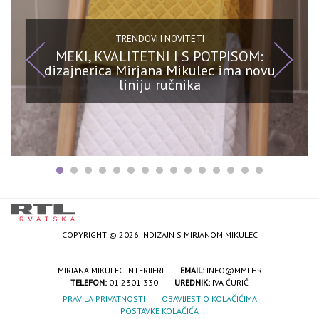
TRENDOVI I NOVITETI
MEKI, KVALITETNI I S POTPISOM:
dizajnerica Mirjana Mikulec ima novu
liniju ručnika
COPYRIGHT © 2026 INDIZAJN S MIRJANOM MIKULEC
MIRJANA MIKULEC INTERIJERI
EMAIL:
INFO@MMI.HR
TELEFON:
01 2301 330
UREDNIK:
IVA ĆURIĆ
PRAVILA PRIVATNOSTI
OBAVIJEST O KOLAČIĆIMA
POSTAVKE KOLAČIĆA