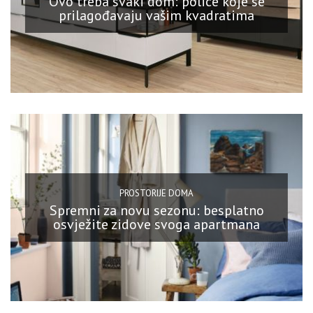
Ovo treba svaki dom: police koje se
prilagođavaju vašim kvadratima
PROSTORIJE DOMA
Spremni za novu sezonu: besplatno
osvježite zidove svoga apartmana