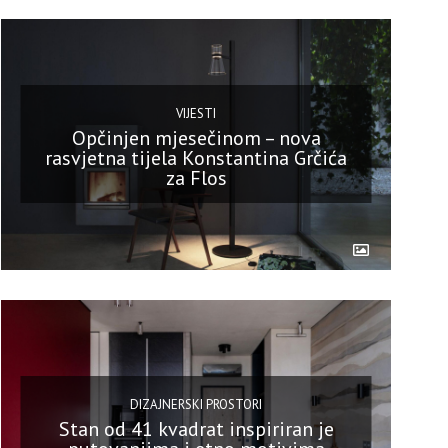
VIJESTI
Opčinjen mjesečinom – nova
rasvjetna tijela Konstantina Grčića
za Flos
DIZAJNERSKI PROSTORI
Stan od 41 kvadrat inspiriran je