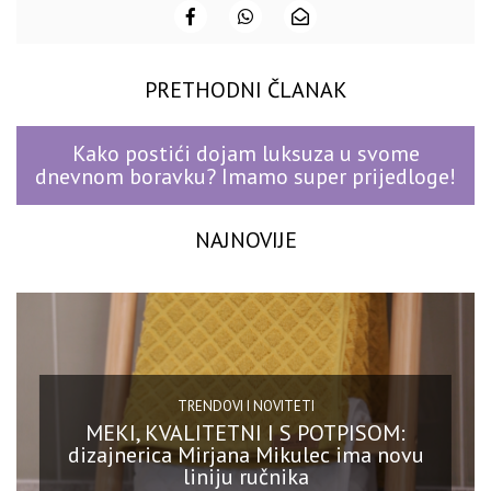
PRETHODNI ČLANAK
Kako postići dojam luksuza u svome
dnevnom boravku? Imamo super prijedloge!
NAJNOVIJE
TRENDOVI I NOVITETI
MEKI, KVALITETNI I S POTPISOM:
dizajnerica Mirjana Mikulec ima novu
liniju ručnika