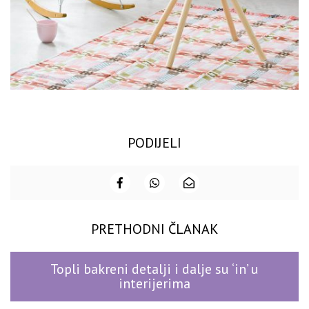
PODIJELI
PRETHODNI ČLANAK
Topli bakreni detalji i dalje su ‘in’ u
interijerima