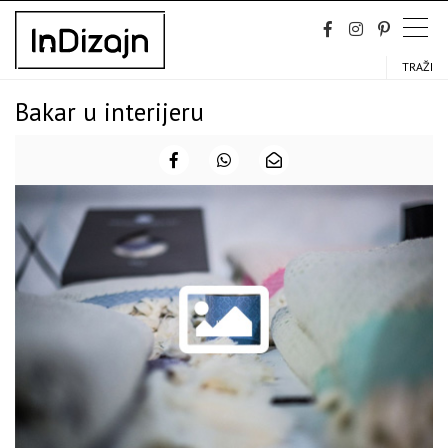
Skip
to
content
TRAŽI
Bakar u interijeru