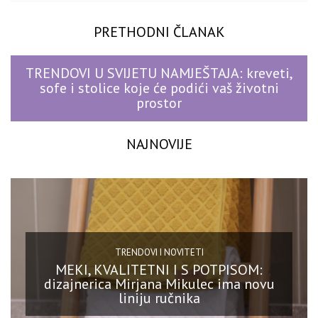
PRETHODNI ČLANAK
TRENDOVI U SVIJETU NAMJEŠTAJA: kreveti,
sofe i stolice koje će podići vaš životni
prostor
NAJNOVIJE
TRENDOVI I NOVITETI
MEKI, KVALITETNI I S POTPISOM:
dizajnerica Mirjana Mikulec ima novu
liniju ručnika