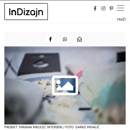
Skip
to
content
TRAŽI
PROJEKT: MIRJANA MIKULEC INTERIJERI / FOTO: DARKO MIHALIĆ