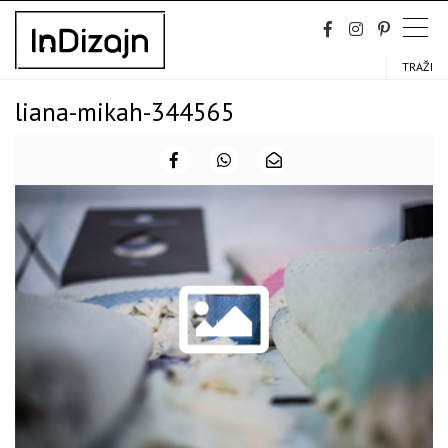
Skip
to
content
TRAŽI
liana-mikah-344565