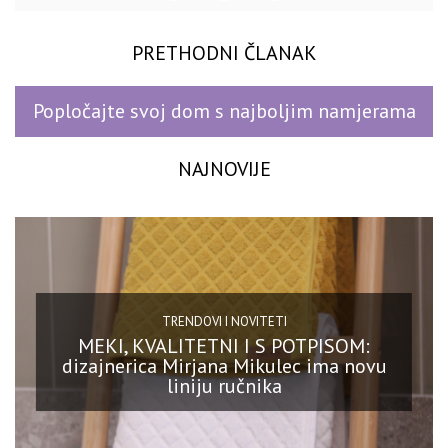
PRETHODNI ČLANAK
Popločajte svoj dom s najboljim namjerama
NAJNOVIJE
TRENDOVI I NOVITETI
MEKI, KVALITETNI I S POTPISOM:
dizajnerica Mirjana Mikulec ima novu
liniju ručnika