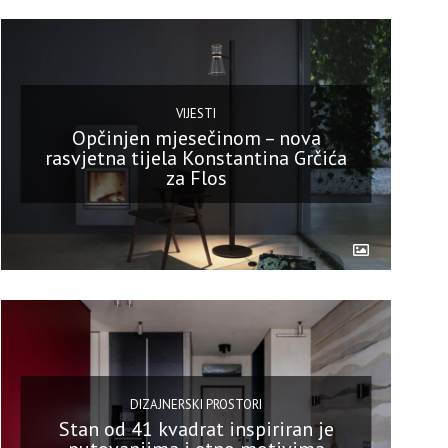
VIJESTI
Opčinjen mjesečinom – nova
rasvjetna tijela Konstantina Grčića
za Flos
DIZAJNERSKI PROSTORI
Stan od 41 kvadrat inspiriran je