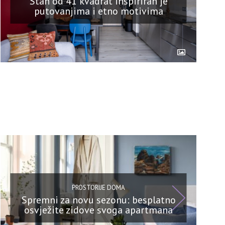
Stan od 41 kvadrat inspiriran je
putovanjima i etno motivima
PROSTORIJE DOMA
Spremni za novu sezonu: besplatno
osvježite zidove svoga apartmana