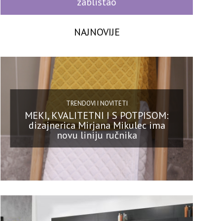
zablistao
NAJNOVIJE
TRENDOVI I NOVITETI
MEKI, KVALITETNI I S POTPISOM:
dizajnerica Mirjana Mikulec ima
novu liniju ručnika