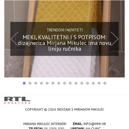
TRENDOVI I NOVITETI
MEKI, KVALITETNI I S POTPISOM:
dizajnerica Mirjana Mikulec ima novu
liniju ručnika
COPYRIGHT © 2026 INDIZAJN S MIRJANOM MIKULEC
MIRJANA MIKULEC INTERIJERI
EMAIL:
INFO@MMI.HR
TELEFON:
01 2301 330
UREDNIK:
IVA ĆURIĆ