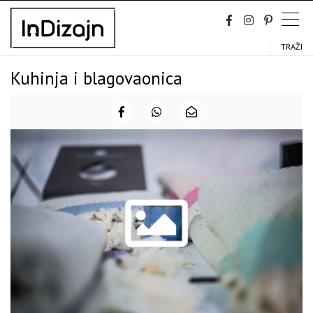
Skip
to
content
TRAŽI
Kuhinja i blagovaonica