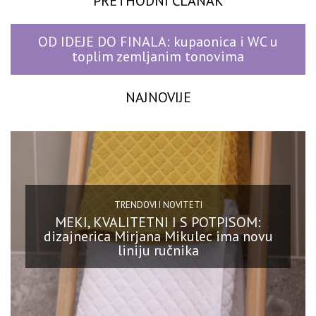
PRETHODNI ČLANAK
OD IDEJE DO FINALA: kupaonica i WC u
toplim zemljanim tonovima
NAJNOVIJE
TRENDOVI I NOVITETI
MEKI, KVALITETNI I S POTPISOM:
dizajnerica Mirjana Mikulec ima novu
liniju ručnika