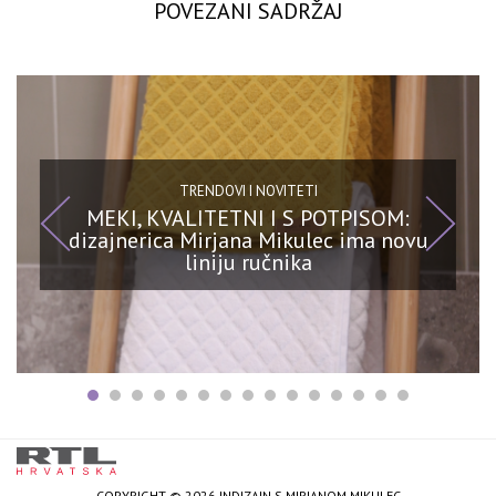
POVEZANI SADRŽAJ
TRENDOVI I NOVITETI
MEKI, KVALITETNI I S POTPISOM:
dizajnerica Mirjana Mikulec ima novu
liniju ručnika
COPYRIGHT © 2026 INDIZAJN S MIRJANOM MIKULEC