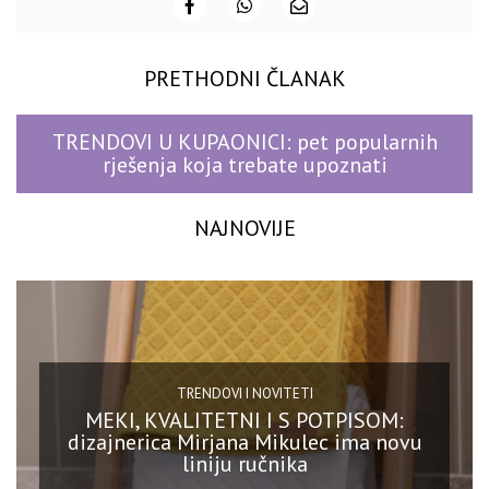
PRETHODNI ČLANAK
TRENDOVI U KUPAONICI: pet popularnih
rješenja koja trebate upoznati
NAJNOVIJE
TRENDOVI I NOVITETI
MEKI, KVALITETNI I S POTPISOM:
dizajnerica Mirjana Mikulec ima novu
liniju ručnika