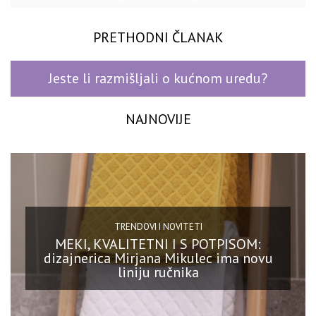
PRETHODNI ČLANAK
Jeste li razmišljali o kućnom uredu?
NAJNOVIJE
TRENDOVI I NOVITETI
MEKI, KVALITETNI I S POTPISOM:
dizajnerica Mirjana Mikulec ima novu
liniju ručnika