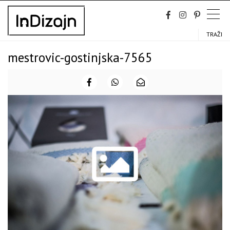
Skip
to
content
TRAŽI
mestrovic-gostinjska-7565