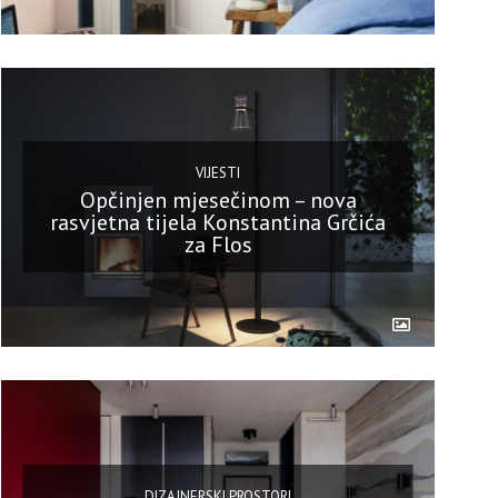
VIJESTI
Opčinjen mjesečinom – nova
rasvjetna tijela Konstantina Grčića
za Flos
DIZAJNERSKI PROSTORI