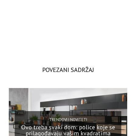
POVEZANI SADRŽAJ
TRENDOVI I NOVITETI
Ovo treba svaki dom: police koje se
prilagođavaju vašim kvadratima