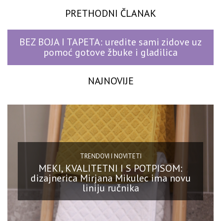
PRETHODNI ČLANAK
BEZ BOJA I TAPETA: uredite sami zidove uz
pomoć gotove žbuke i gladilica
NAJNOVIJE
TRENDOVI I NOVITETI
MEKI, KVALITETNI I S POTPISOM:
dizajnerica Mirjana Mikulec ima novu
liniju ručnika