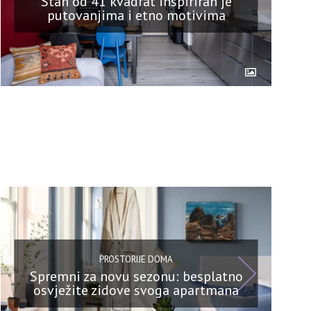
Stan od 41 kvadrat inspiriran je
putovanjima i etno motivima
PROSTORIJE DOMA
Spremni za novu sezonu: besplatno
osvježite zidove svoga apartmana