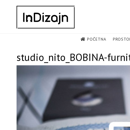
Skip
to
content
POČETNA
PROSTO
studio_nito_BOBINA-furni