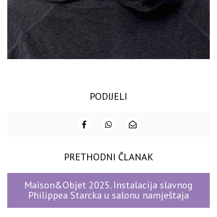
PODIJELI
PRETHODNI ČLANAK
Maison&Objet 2025. Instalacija slavnog
Philippea Starcka u salonu namještaja