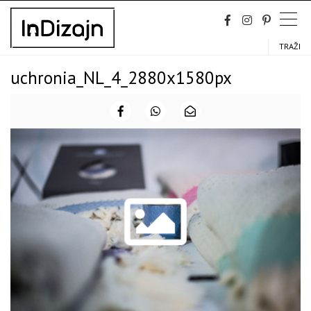
Skip
to
content
TRAŽI
uchronia_NL_4_2880x1580px