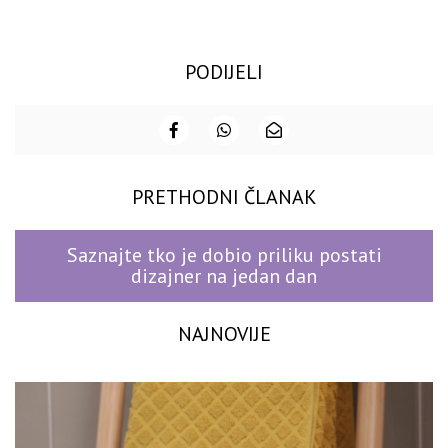
PODIJELI
PRETHODNI ČLANAK
Saznajte tko je dobio priliku postati
dizajner na jedan dan
NAJNOVIJE