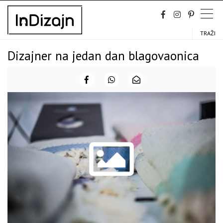
Skip
to
content
TRAŽI
Dizajner na jedan dan blagovaonica