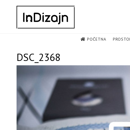
Skip
to
content
POČETNA
PROSTO
DSC_2368