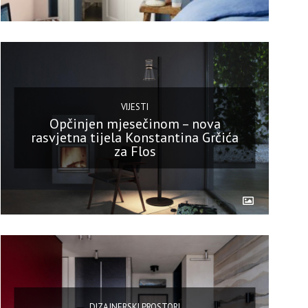
VIJESTI
Opčinjen mjesečinom – nova
rasvjetna tijela Konstantina Grčića
za Flos
DIZAJNERSKI PROSTORI