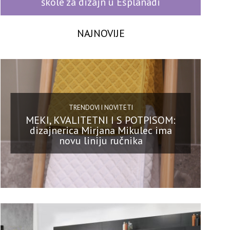
škole za dizajn u Esplanadi
NAJNOVIJE
TRENDOVI I NOVITETI
MEKI, KVALITETNI I S POTPISOM:
dizajnerica Mirjana Mikulec ima
novu liniju ručnika