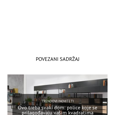
POVEZANI SADRŽAJ
TRENDOVI I NOVITETI
Ovo treba svaki dom: police koje se
prilagođavaju vašim kvadratima