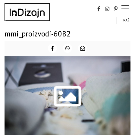
Skip
to
content
TRAŽI
mmi_proizvodi-6082