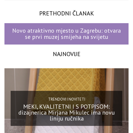
PRETHODNI ČLANAK
Novo atraktivno mjesto u Zagrebu: otvara
se prvi muzej smijeha na svijetu
NAJNOVIJE
TRENDOVI I NOVITETI
MEKI, KVALITETNI I S POTPISOM:
dizajnerica Mirjana Mikulec ima novu
liniju ručnika