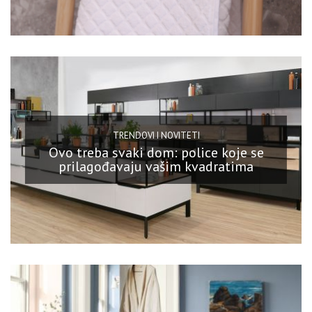
TRENDOVI I NOVITETI
Ovo treba svaki dom: police koje se
prilagođavaju vašim kvadratima