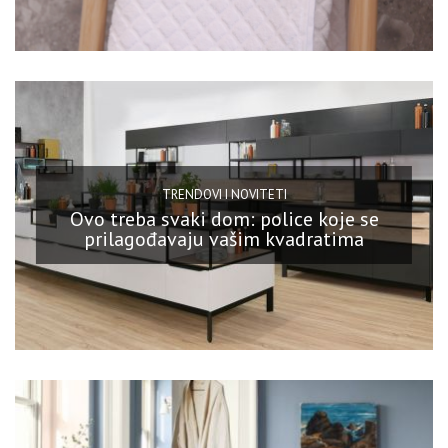
TRENDOVI I NOVITETI
Ovo treba svaki dom: police koje se
prilagođavaju vašim kvadratima