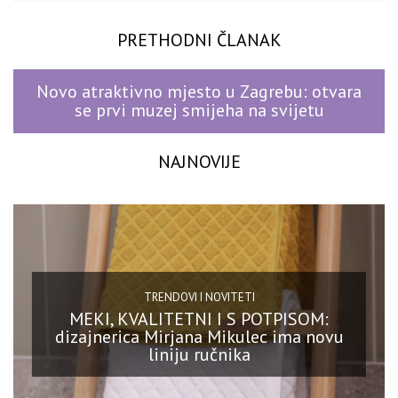
PRETHODNI ČLANAK
Novo atraktivno mjesto u Zagrebu: otvara
se prvi muzej smijeha na svijetu
NAJNOVIJE
TRENDOVI I NOVITETI
MEKI, KVALITETNI I S POTPISOM:
dizajnerica Mirjana Mikulec ima novu
liniju ručnika