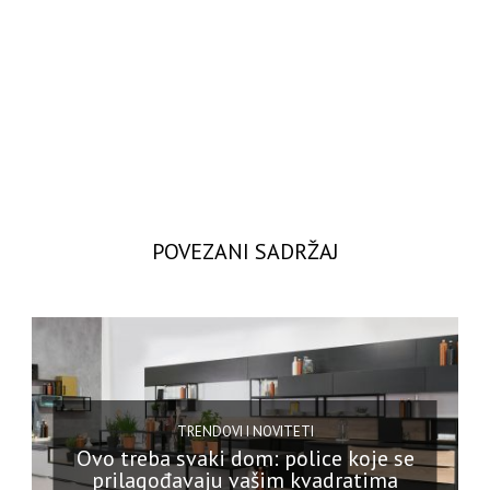
POVEZANI SADRŽAJ
TRENDOVI I NOVITETI
Ovo treba svaki dom: police koje se
prilagođavaju vašim kvadratima