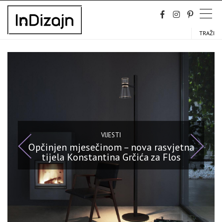
Skip
to
content
TRAŽI
VIJESTI
Opčinjen mjesečinom – nova rasvjetna
tijela Konstantina Grčića za Flos