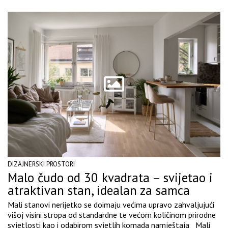
DIZAJNERSKI PROSTORI
Malo čudo od 30 kvadrata – svijetao i
atraktivan stan, idealan za samca
Mali stanovi nerijetko se doimaju većima upravo zahvaljujući
višoj visini stropa od standardne te većom količinom prirodne
svjetlosti kao i odabirom svjetlih komada namještaja Mali