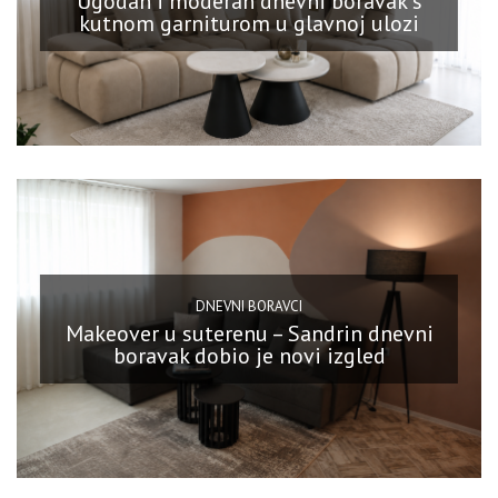
Ugodan i moderan dnevni boravak s
kutnom garniturom u glavnoj ulozi
DNEVNI BORAVCI
Makeover u suterenu – Sandrin dnevni
boravak dobio je novi izgled