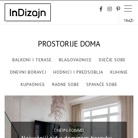
Skip
to
content
TRAŽI
PROSTORIJE DOMA
BALKONI I TERASE
BLAGOVAONICE
DJEČJE SOBE
DNEVNI BORAVCI
HODNICI I PREDSOBLJA
KUHINJE
KUPAONICE
RADNE SOBE
SPAVAĆE SOBE
DNEVNI BORAVCI