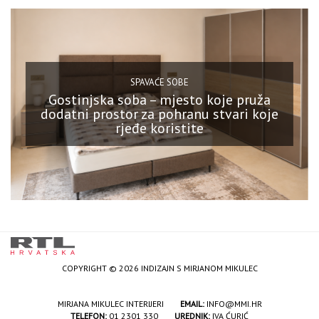
SPAVAĆE SOBE
Gostinjska soba – mjesto koje pruža
dodatni prostor za pohranu stvari koje
rjeđe koristite
COPYRIGHT © 2026 INDIZAJN S MIRJANOM MIKULEC
MIRJANA MIKULEC INTERIJERI
EMAIL:
INFO@MMI.HR
TELEFON:
01 2301 330
UREDNIK:
IVA ĆURIĆ