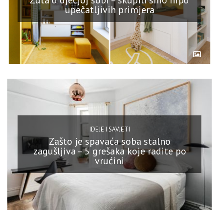
Žuta u dječjoj sobi – skupili smo hrpu
upečatljivih primjera
IDEJE I SAVJETI
Zašto je spavaća soba stalno
zagušljiva – 5 grešaka koje radite po
vrućini